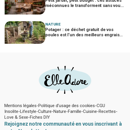
Petit jardin, petit budget : ces astuces
méconnues le transforment sans vous
ruiner, à condition d’éviter cette erreur
NATURE
Potager : ce déchet gratuit de vos
poules est l’un des meilleurs engrais
naturels, mais mal utilisé il brûle vos
plantes
Mentions légales
Politique d’usage des cookies
CGU
Insolite
Lifestyle
Culture
Nature
Famille
Cuisine
Recettes
Love & Sexe
Fiches DIY
Rejoignez notre communauté en vous inscrivant à