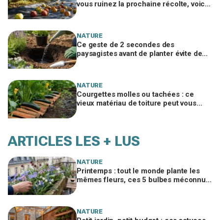
vous ruinez la prochaine récolte, voici
le geste méconnu des arboriculteurs
NATURE
Ce geste de 2 secondes des
paysagistes avant de planter évite de
perdre la moitié de vos plantes au
jardin
NATURE
Courgettes molles ou tachées : ce
vieux matériau de toiture peut vous
éviter d'en jeter la moitié cet été
ARTICLES LES + LUS
NATURE
Printemps : tout le monde plante les
mêmes fleurs, ces 5 bulbes méconnus
à planter in extremis vont changer votre
jardin
NATURE