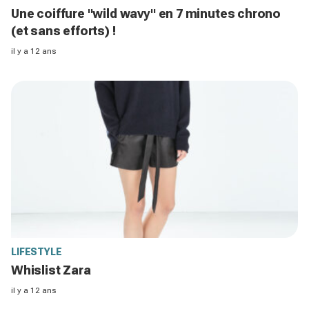
Une coiffure "wild wavy" en 7 minutes chrono
(et sans efforts) !
il y a 12 ans
LIFESTYLE
Whislist Zara
il y a 12 ans