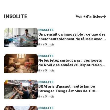
INSOLITE
Voir + d'articles
INSOLITE
On pensait ça impossible : ce que des
chercheurs viennent de réussir avec
une cape d’invisibilité pourrait tout
il y a 5 mois
changer
INSOLITE
Ne les jetez surtout pas : ces jouets
de Noël des années 80-90 pourraient
valoir des milliers d’euros
il y a 5 mois
INSOLITE
B&M pris d’assaut : cette lampe
Stranger Things à moins de 10 €
vendue bien plus cher ailleurs affole
il y a 5 mois
les rayons
INSOLITE