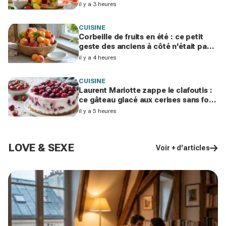
cette erreur avec le sucre gâche tout
il y a 3 heures
CUISINE
Corbeille de fruits en été : ce petit
geste des anciens à côté n'était pas
pour les guêpes et évite le gâchis
il y a 4 heures
CUISINE
Laurent Mariotte zappe le clafoutis :
ce gâteau glacé aux cerises sans four
cartonne, à condition d’éviter ce
il y a 5 heures
geste
LOVE & SEXE
Voir + d'articles