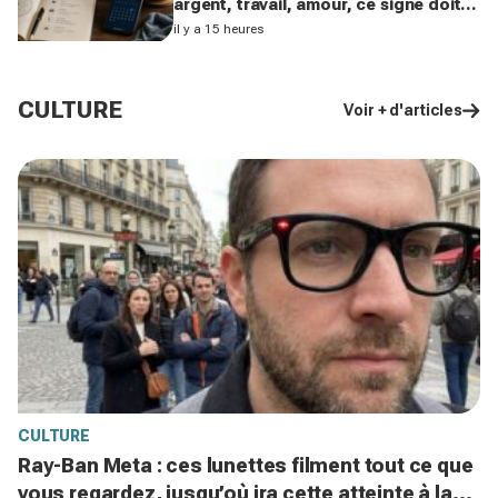
argent, travail, amour, ce signe doit
freiner ses dépenses aujourd’hui
il y a 15 heures
CULTURE
Voir + d'articles
CULTURE
Ray-Ban Meta : ces lunettes filment tout ce que
vous regardez, jusqu’où ira cette atteinte à la