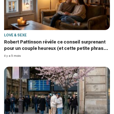
LOVE & SEXE
Robert Pattinson révèle ce conseil surprenant
pour un couple heureux (et cette petite phrase
qui le détruit)
il y a 5 mois