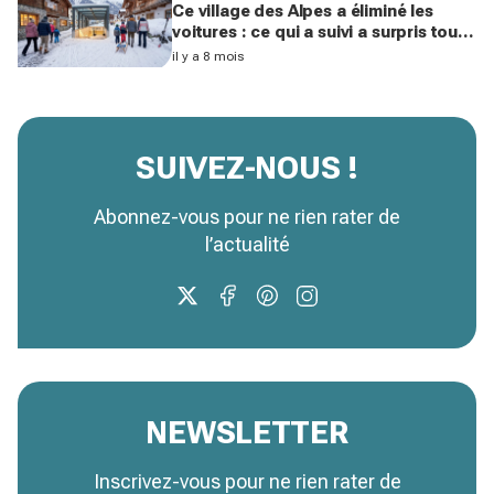
Ce village des Alpes a éliminé les
voitures : ce qui a suivi a surpris tout
le pays et intrigue la France
il y a 8 mois
SUIVEZ-NOUS !
Abonnez-vous pour ne rien rater de
l’actualité
NEWSLETTER
Inscrivez-vous pour ne rien rater de