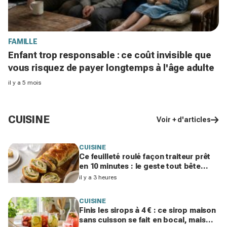
FAMILLE
Enfant trop responsable : ce coût invisible que
vous risquez de payer longtemps à l'âge adulte
il y a 5 mois
CUISINE
Voir + d'articles
CUISINE
Ce feuilleté roulé façon traiteur prêt
en 10 minutes : le geste tout bête
pour bluffer vos invités à l’apéro
il y a 3 heures
CUISINE
Finis les sirops à 4 € : ce sirop maison
sans cuisson se fait en bocal, mais