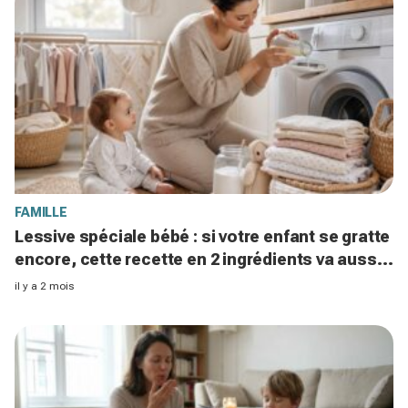
FAMILLE
Lessive spéciale bébé : si votre enfant se gratte
encore, cette recette en 2 ingrédients va aussi
sauver votre budget
il y a 2 mois