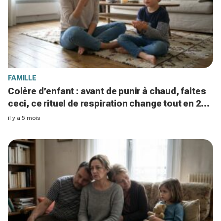
FAMILLE
Colère d’enfant : avant de punir à chaud, faites
ceci, ce rituel de respiration change tout en 2
minutes
il y a 5 mois