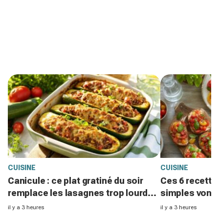
CUISINE
CUISINE
Canicule : ce plat gratiné du soir
Ces 6 recette
remplace les lasagnes trop lourdes
simples vont 
et passe même quand personne n'a
repas d’été, 
il y a 3 heures
il y a 3 heures
faim