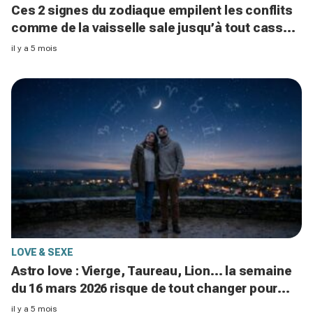
Ces 2 signes du zodiaque empilent les conflits
comme de la vaisselle sale jusqu’à tout casser
en amour
il y a 5 mois
LOVE & SEXE
Astro love : Vierge, Taureau, Lion... la semaine
du 16 mars 2026 risque de tout changer pour
ces couples
il y a 5 mois