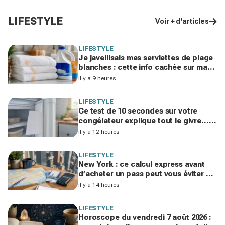
LIFESTYLE
Voir + d'articles
LIFESTYLE
Je javellisais mes serviettes de plage
blanches : cette info cachée sur ma
crème solaire explique les taches
il y a 9 heures
rouille
LIFESTYLE
Ce test de 10 secondes sur votre
congélateur explique tout le givre…
et ces 30 % d'électricité en trop
il y a 12 heures
LIFESTYLE
New York : ce calcul express avant
d’acheter un pass peut vous éviter de
gaspiller jusqu’à 100 € en visites
il y a 14 heures
LIFESTYLE
Horoscope du vendredi 7 août 2026 :