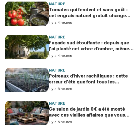
NATURE
Tomates qui fendent et sans goût :
cet engrais naturel gratuit change
tout en été si vous évitez cette erreur
il y a 4 heures
NATURE
Façade sud étouffante : depuis que
j’ai planté cet arbre d’ombre, même
mon voisin climatisé est jaloux
il y a 4 heures
NATURE
Poireaux d’hiver rachitiques : cette
erreur d’été que font tous les
jardiniers à la rentrée ruine la récolte
il y a 6 heures
NATURE
Ce salon de jardin 0 € a été monté
avec ces vieilles affaires que vous
laissez traîner chez vous
il y a 6 heures