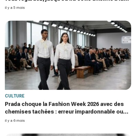
vie privée ?
il y a 5 mois
CULTURE
Prada choque la Fashion Week 2026 avec des
chemises tachées : erreur impardonnable ou
manifeste assumé ?
il y a 6 mois