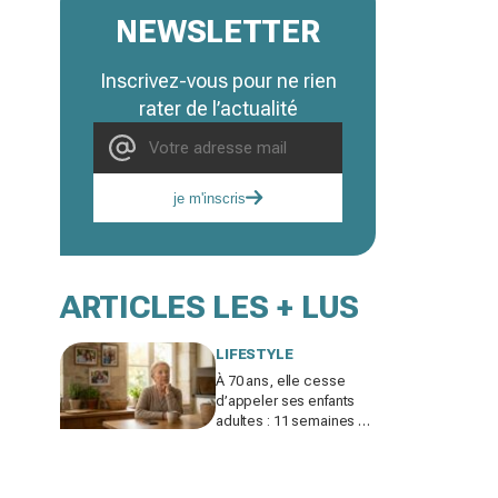
NEWSLETTER
Inscrivez-vous pour ne rien
rater de l’actualité
je m'inscris
ARTICLES LES + LUS
LIFESTYLE
À 70 ans, elle cesse
d’appeler ses enfants
adultes : 11 semaines de
silence et une leçon
brutale sur les familles
modernes