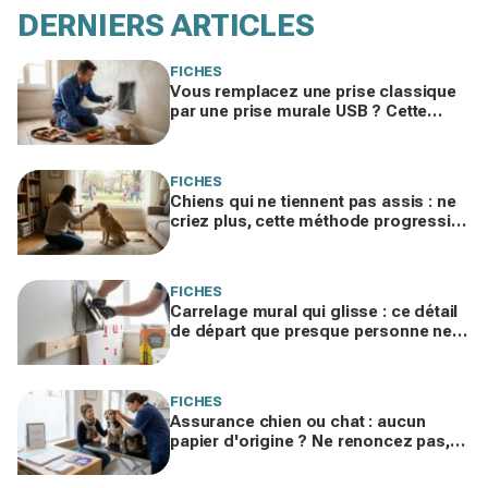
DERNIERS ARTICLES
FICHES
Vous remplacez une prise classique
par une prise murale USB ? Cette
étape oubliée peut cacher un danger
chez vous
FICHES
Chiens qui ne tiennent pas assis : ne
criez plus, cette méthode progressive
change tout vraiment
FICHES
Carrelage mural qui glisse : ce détail
de départ que presque personne ne
fait et qui ruine vos travaux
FICHES
Assurance chien ou chat : aucun
papier d'origine ? Ne renoncez pas,
ces 2 preuves sauvent votre dossier
d'assurance