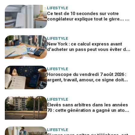
LIFESTYLE
Ce test de 10 secondes sur votre
congélateur explique tout le givre… et
ces 30 % d'électricité en trop
LIFESTYLE
New York : ce calcul express avant
d’acheter un pass peut vous éviter de
gaspiller jusqu’à 100 € en visites
LIFESTYLE
Horoscope du vendredi 7 août 2026 :
argent, travail, amour, ce signe doit
freiner ses dépenses aujourd’hui
LIFESTYLE
Élevés sans arbitres dans les années
70 : cette génération a gagné un atout
clé qui manque aux enfants
d’aujourd’hui
LIFESTYLE