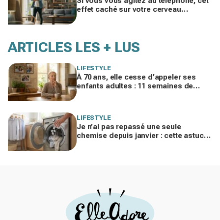
Si vous vous agitez au téléphone, cet
effet caché sur votre cerveau
explique pourquoi les appels vocaux
vous perturbent
ARTICLES LES + LUS
LIFESTYLE
À 70 ans, elle cesse d’appeler ses
enfants adultes : 11 semaines de
silence et une leçon brutale sur les
familles modernes
LIFESTYLE
Je n’ai pas repassé une seule
chemise depuis janvier : cette astuce
avec le sèche-linge tient en 15
minutes