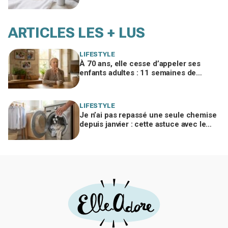
mieux que votre détachant habituel
ARTICLES LES + LUS
LIFESTYLE
À 70 ans, elle cesse d’appeler ses
enfants adultes : 11 semaines de
silence et une leçon brutale sur les
familles modernes
LIFESTYLE
Je n’ai pas repassé une seule chemise
depuis janvier : cette astuce avec le
sèche-linge tient en 15 minutes