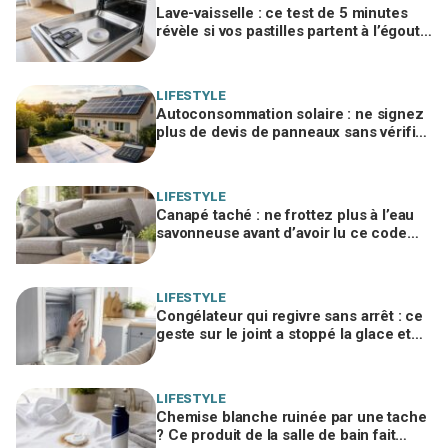
Lave-vaisselle : ce test de 5 minutes
révèle si vos pastilles partent à l’égout
et font exploser la facture
LIFESTYLE
Autoconsommation solaire : ne signez
plus de devis de panneaux sans vérifier
cette erreur qui ruine vos économies
LIFESTYLE
Canapé taché : ne frottez plus à l’eau
savonneuse avant d’avoir lu ce code
d’entretien caché, sinon vous le ruinez
LIFESTYLE
Congélateur qui regivre sans arrêt : ce
geste sur le joint a stoppé la glace et
fait chuter la facture d'électricité
LIFESTYLE
Chemise blanche ruinée par une tache
? Ce produit de la salle de bain fait