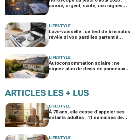
Horoscope du jeudi 6 août 2026 :
amour, argent, santé, ces signes
jouent gros aujourd’hui sans le savoir
LIFESTYLE
Lave-vaisselle : ce test de 5 minutes
révèle si vos pastilles partent à
l’égout et font exploser la facture
LIFESTYLE
Autoconsommation solaire : ne
signez plus de devis de panneaux
sans vérifier cette erreur qui ruine vos
économies
ARTICLES LES + LUS
LIFESTYLE
À 70 ans, elle cesse d’appeler ses
enfants adultes : 11 semaines de
silence et une leçon brutale sur les
familles modernes
LIFESTYLE