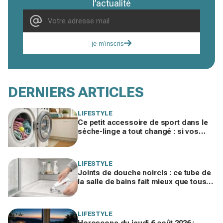
l’actualité
je m'inscris
DERNIERS ARTICLES
LIFESTYLE
Ce petit accessoire de sport dans le
sèche-linge a tout changé : si vos
serviettes sèchent mal, vous ratez ce
geste
LIFESTYLE
Joints de douche noircis : ce tube de
la salle de bains fait mieux que tous
vos produits spéciaux payés cher
LIFESTYLE