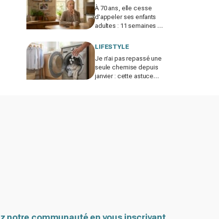
À 70 ans, elle cesse
d’appeler ses enfants
adultes : 11 semaines de
silence et une leçon
brutale sur les familles
LIFESTYLE
modernes
Je n’ai pas repassé une
seule chemise depuis
janvier : cette astuce
avec le sèche-linge
tient en 15 minutes
z notre communauté en vous inscrivant