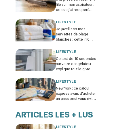
filé sur mon aspirateur :
ce que j’ai récupéré
sous le canapé m’a fait
rougir de honte
LIFESTYLE
Je javellisais mes
serviettes de plage
blanches : cette info
cachée sur ma crème
solaire explique les
LIFESTYLE
taches rouille
Ce test de 10 secondes
sur votre congélateur
explique tout le givre…
et ces 30 % d'électricité
en trop
LIFESTYLE
New York : ce calcul
express avant d’acheter
un pass peut vous éviter
de gaspiller jusqu’à 100
€ en visites
ARTICLES LES + LUS
LIFESTYLE