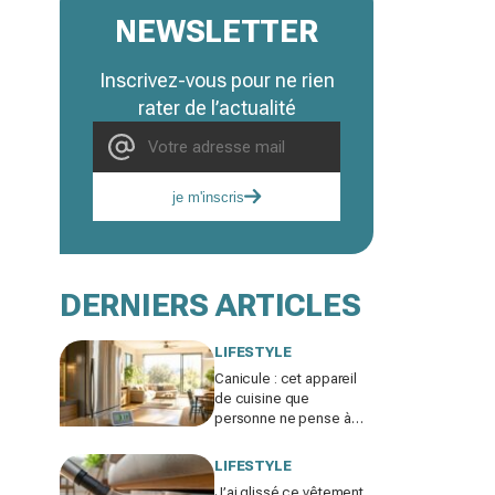
NEWSLETTER
Inscrivez-vous pour ne rien
rater de l’actualité
je m'inscris
DERNIERS ARTICLES
LIFESTYLE
Canicule : cet appareil
de cuisine que
personne ne pense à
éteindre le soir fait
grimper votre salon de 2
LIFESTYLE
à 3 °C
J’ai glissé ce vêtement