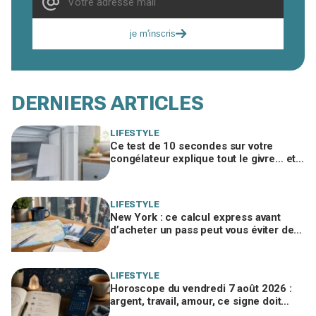
je m'inscris
DERNIERS ARTICLES
LIFESTYLE
Ce test de 10 secondes sur votre
congélateur explique tout le givre… et
ces 30 % d'électricité en trop
LIFESTYLE
New York : ce calcul express avant
d’acheter un pass peut vous éviter de
gaspiller jusqu’à 100 € en visites
LIFESTYLE
Horoscope du vendredi 7 août 2026 :
argent, travail, amour, ce signe doit
freiner ses dépenses aujourd’hui