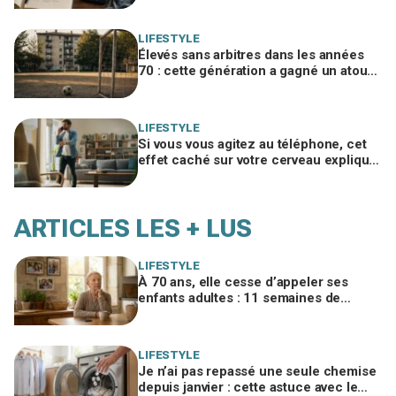
LIFESTYLE
Élevés sans arbitres dans les années
70 : cette génération a gagné un atout
clé qui manque aux enfants
d’aujourd’hui
LIFESTYLE
Si vous vous agitez au téléphone, cet
effet caché sur votre cerveau explique
pourquoi les appels vocaux vous
perturbent
ARTICLES LES + LUS
LIFESTYLE
À 70 ans, elle cesse d’appeler ses
enfants adultes : 11 semaines de
silence et une leçon brutale sur les
familles modernes
LIFESTYLE
Je n’ai pas repassé une seule chemise
depuis janvier : cette astuce avec le