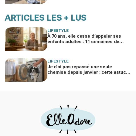
ruinez
ARTICLES LES + LUS
LIFESTYLE
À 70 ans, elle cesse d’appeler ses
enfants adultes : 11 semaines de
silence et une leçon brutale sur les
familles modernes
LIFESTYLE
Je n’ai pas repassé une seule
chemise depuis janvier : cette astuce
avec le sèche-linge tient en 15
minutes