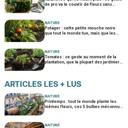
de pro va le couvrir de fleurs sans
racheter de plante
NATURE
Potager : cette petite mouche noire
que tout le monde tue, mais que les
vieux maraîchers laissent travailler tout
l’été
NATURE
Tomates : ce geste au moment de la
plantation, que la plupart des jardiniers
oublient, accélère vos récoltes
ARTICLES LES + LUS
NATURE
Printemps : tout le monde plante les
mêmes fleurs, ces 5 bulbes méconnus
à planter in extremis vont changer votre
jardin
NATURE