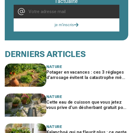
l’actualité
je m'inscris
DERNIERS ARTICLES
NATURE
Potager en vacances : ces 3 réglages
d’arrosage évitent la catastrophe même
en canicule et restrictions d’eau
NATURE
Cette eau de cuisson que vous jetez
vous prive d’un désherbant gratuit pour
la terrasse et d’un engrais puissant
NATURE
Kalanchoé qui ne fleurit plus : ce geste