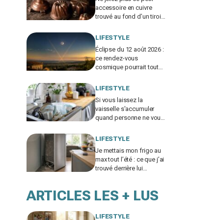
accessoire en cuivre
trouvé au fond d’un tiroir :
les brocanteurs le paient
jusqu’à 200 €
LIFESTYLE
Éclipse du 12 août 2026 :
ce rendez-vous
cosmique pourrait tout
changer dans votre vie
amoureuse sans prévenir
LIFESTYLE
Si vous laissez la
vaisselle s'accumuler
quand personne ne vous
voit, les psys le
confirment : voilà ce que
LIFESTYLE
ça révèle
Je mettais mon frigo au
max tout l’été : ce que j’ai
trouvé derrière lui
expliquait ma facture
d’électricité folle
ARTICLES LES + LUS
LIFESTYLE