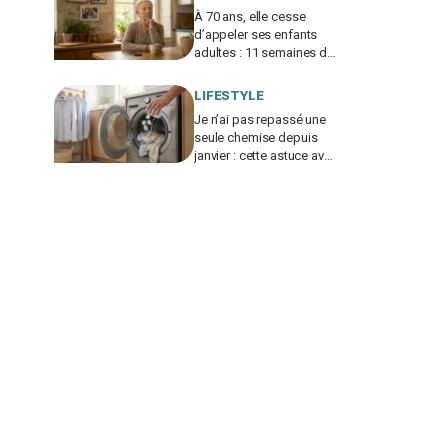
À 70 ans, elle cesse
d’appeler ses enfants
adultes : 11 semaines de
silence et une leçon
brutale sur les familles
LIFESTYLE
modernes
Je n’ai pas repassé une
seule chemise depuis
janvier : cette astuce avec
le sèche-linge tient en 15
minutes