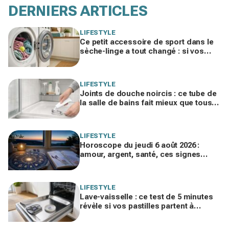
DERNIERS ARTICLES
LIFESTYLE
Ce petit accessoire de sport dans le
sèche-linge a tout changé : si vos
serviettes sèchent mal, vous ratez ce
geste
LIFESTYLE
Joints de douche noircis : ce tube de
la salle de bains fait mieux que tous
vos produits spéciaux payés cher
LIFESTYLE
Horoscope du jeudi 6 août 2026 :
amour, argent, santé, ces signes
jouent gros aujourd’hui sans le savoir
LIFESTYLE
Lave-vaisselle : ce test de 5 minutes
révèle si vos pastilles partent à
l’égout et font exploser la facture