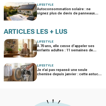
LIFESTYLE
Autoconsommation solaire : ne
signez plus de devis de panneaux
sans vérifier cette erreur qui ruine vos
économies
ARTICLES LES + LUS
LIFESTYLE
À 70 ans, elle cesse d’appeler ses
enfants adultes : 11 semaines de
silence et une leçon brutale sur les
familles modernes
LIFESTYLE
Je n’ai pas repassé une seule
chemise depuis janvier : cette astuce
avec le sèche-linge tient en 15
minutes