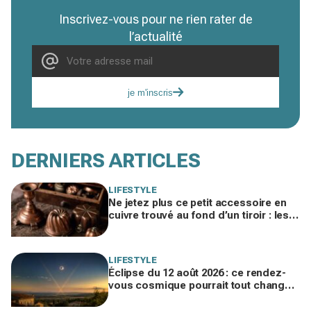
Inscrivez-vous pour ne rien rater de
l’actualité
je m'inscris
DERNIERS ARTICLES
LIFESTYLE
Ne jetez plus ce petit accessoire en
cuivre trouvé au fond d’un tiroir : les
brocanteurs le paient jusqu’à 200 €
LIFESTYLE
Éclipse du 12 août 2026 : ce rendez-
vous cosmique pourrait tout changer
dans votre vie amoureuse sans
prévenir