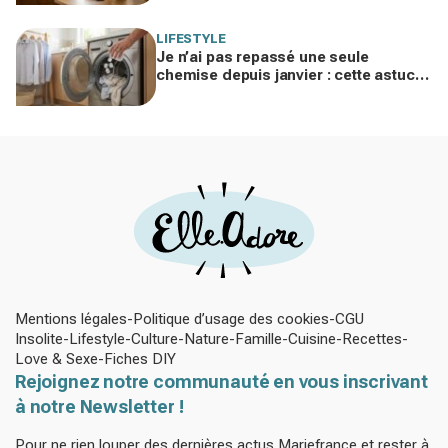
familles modernes
LIFESTYLE
Je n’ai pas repassé une seule
chemise depuis janvier : cette astuce
avec le sèche-linge tient en 15
minutes
Mentions légales
Politique d’usage des cookies
CGU
Insolite
Lifestyle
Culture
Nature
Famille
Cuisine
Recettes
Love & Sexe
Fiches DIY
Rejoignez notre communauté en vous inscrivant
à notre Newsletter !
Pour ne rien louper des dernières actus Mariefrance et rester à