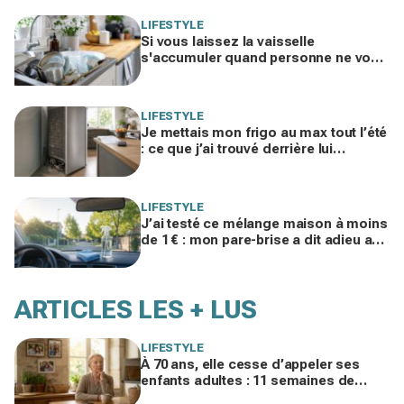
LIFESTYLE
Si vous laissez la vaisselle
s'accumuler quand personne ne vous
voit, les psys le confirment : voilà ce
que ça révèle
LIFESTYLE
Je mettais mon frigo au max tout l’été
: ce que j’ai trouvé derrière lui
expliquait ma facture d’électricité
folle
LIFESTYLE
J’ai testé ce mélange maison à moins
de 1 € : mon pare-brise a dit adieu aux
traces, finis les sprays auto chers
ARTICLES LES + LUS
LIFESTYLE
À 70 ans, elle cesse d’appeler ses
enfants adultes : 11 semaines de
silence et une leçon brutale sur les