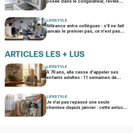
posée dans le congélateur, révèle
pourquoi votre facture d’électricité
grimpe
LIFESTYLE
Attirance entre collègues : s’il ne fait
jamais le premier pas, ce n’est pas
par timidité mais pour une raison
taboue
ARTICLES LES + LUS
LIFESTYLE
À 70 ans, elle cesse d’appeler ses
enfants adultes : 11 semaines de
silence et une leçon brutale sur les
familles modernes
LIFESTYLE
Je n’ai pas repassé une seule
chemise depuis janvier : cette astuce
avec le sèche-linge tient en 15
minutes