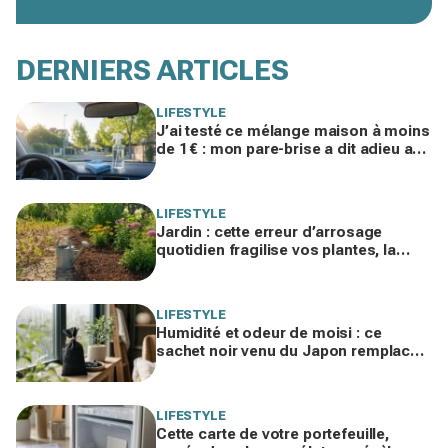
DERNIERS ARTICLES
LIFESTYLE
J’ai testé ce mélange maison à moins
de 1 € : mon pare-brise a dit adieu aux
traces, finis les sprays auto chers
LIFESTYLE
Jardin : cette erreur d’arrosage
quotidien fragilise vos plantes, la
règle des 3 jours change tout en
pleine canicule
LIFESTYLE
Humidité et odeur de moisi : ce
sachet noir venu du Japon remplace
votre déshumidificateur sans
consommer un watt
LIFESTYLE
Cette carte de votre portefeuille,