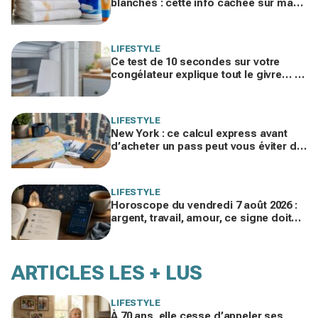
blanches : cette info cachée sur ma
crème solaire explique les taches
rouille
LIFESTYLE
Ce test de 10 secondes sur votre
congélateur explique tout le givre… et
ces 30 % d'électricité en trop
LIFESTYLE
New York : ce calcul express avant
d’acheter un pass peut vous éviter de
gaspiller jusqu’à 100 € en visites
LIFESTYLE
Horoscope du vendredi 7 août 2026 :
argent, travail, amour, ce signe doit
freiner ses dépenses aujourd’hui
ARTICLES LES + LUS
LIFESTYLE
À 70 ans, elle cesse d’appeler ses