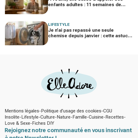
enfants adultes : 11 semaines de
silence et une leçon brutale sur les
familles modernes
LIFESTYLE
Je n’ai pas repassé une seule
chemise depuis janvier : cette astuce
avec le sèche-linge tient en 15
minutes
Mentions légales
Politique d’usage des cookies
CGU
Insolite
Lifestyle
Culture
Nature
Famille
Cuisine
Recettes
Love & Sexe
Fiches DIY
Rejoignez notre communauté en vous inscrivant
à notre Newsletter !