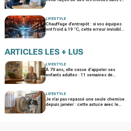
trahir ni la briser change tout
LIFESTYLE
Chauffage d’entrepôt : si vos équipes
ont froid à 19 °C, cette erreur invisible
peut faire bondir la facture de 25 %
ARTICLES LES + LUS
LIFESTYLE
À 70 ans, elle cesse d’appeler ses
enfants adultes : 11 semaines de
silence et une leçon brutale sur les
familles modernes
LIFESTYLE
Je n’ai pas repassé une seule chemise
depuis janvier : cette astuce avec le
sèche-linge tient en 15 minutes