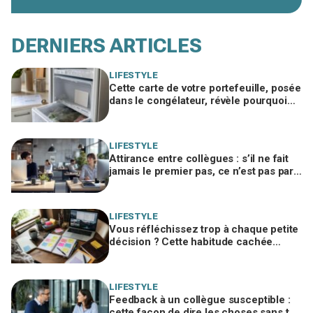
DERNIERS ARTICLES
LIFESTYLE
Cette carte de votre portefeuille, posée
dans le congélateur, révèle pourquoi
votre facture d’électricité grimpe
LIFESTYLE
Attirance entre collègues : s’il ne fait
jamais le premier pas, ce n’est pas par
timidité mais pour une raison taboue
LIFESTYLE
Vous réfléchissez trop à chaque petite
décision ? Cette habitude cachée
pourrait plomber toute votre vie
LIFESTYLE
Feedback à un collègue susceptible :
cette façon de dire les choses sans te