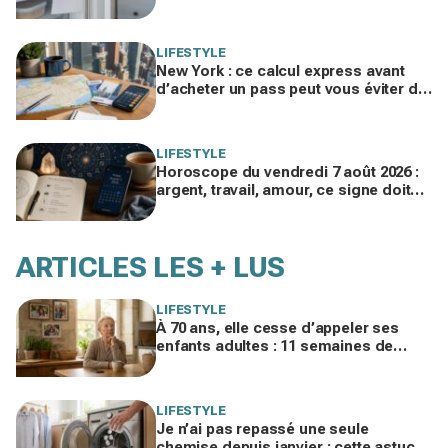
ces 30 % d'électricité en trop
LIFESTYLE
New York : ce calcul express avant
d’acheter un pass peut vous éviter de
gaspiller jusqu’à 100 € en visites
LIFESTYLE
Horoscope du vendredi 7 août 2026 :
argent, travail, amour, ce signe doit
freiner ses dépenses aujourd’hui
ARTICLES LES + LUS
LIFESTYLE
À 70 ans, elle cesse d’appeler ses
enfants adultes : 11 semaines de
silence et une leçon brutale sur les
familles modernes
LIFESTYLE
Je n’ai pas repassé une seule
chemise depuis janvier : cette astuce