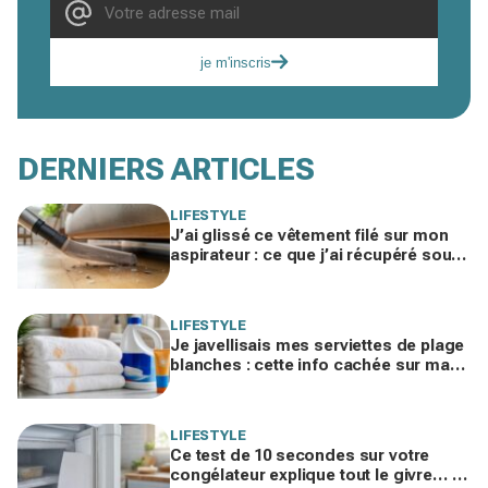
je m'inscris
DERNIERS ARTICLES
LIFESTYLE
J’ai glissé ce vêtement filé sur mon
aspirateur : ce que j’ai récupéré sous
le canapé m’a fait rougir de honte
LIFESTYLE
Je javellisais mes serviettes de plage
blanches : cette info cachée sur ma
crème solaire explique les taches
rouille
LIFESTYLE
Ce test de 10 secondes sur votre
congélateur explique tout le givre… et