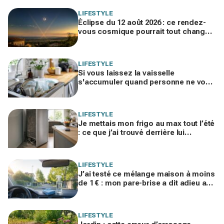
LIFESTYLE
Éclipse du 12 août 2026 : ce rendez-
vous cosmique pourrait tout changer
dans votre vie amoureuse sans
prévenir
LIFESTYLE
Si vous laissez la vaisselle
s'accumuler quand personne ne vous
voit, les psys le confirment : voilà ce
que ça révèle
LIFESTYLE
Je mettais mon frigo au max tout l’été
: ce que j’ai trouvé derrière lui
expliquait ma facture d’électricité
folle
LIFESTYLE
J’ai testé ce mélange maison à moins
de 1 € : mon pare-brise a dit adieu aux
traces, finis les sprays auto chers
LIFESTYLE