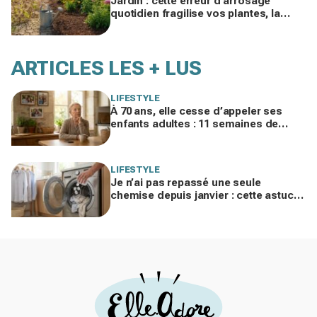
Jardin : cette erreur d’arrosage
quotidien fragilise vos plantes, la
règle des 3 jours change tout en
pleine canicule
ARTICLES LES + LUS
LIFESTYLE
À 70 ans, elle cesse d’appeler ses
enfants adultes : 11 semaines de
silence et une leçon brutale sur les
familles modernes
LIFESTYLE
Je n’ai pas repassé une seule
chemise depuis janvier : cette astuce
avec le sèche-linge tient en 15
minutes