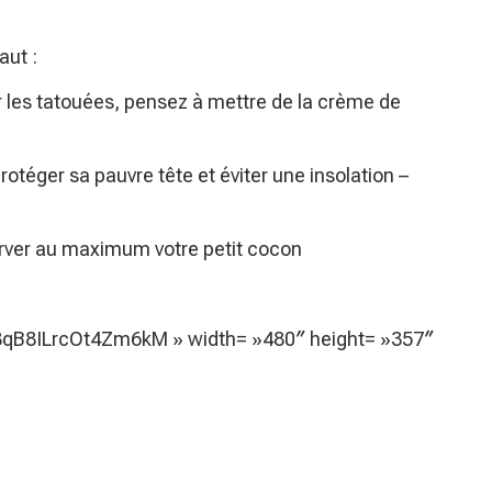
aut :
 les tatouées, pensez à mettre de la crème de
ger sa pauvre tête et éviter une insolation –
ver au maximum votre petit cocon
T8qB8ILrcOt4Zm6kM » width= »480″ height= »357″