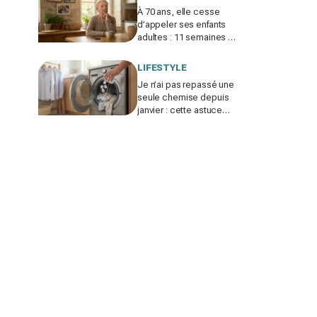
À 70 ans, elle cesse
d’appeler ses enfants
adultes : 11 semaines de
silence et une leçon
brutale sur les familles
LIFESTYLE
modernes
Je n’ai pas repassé une
seule chemise depuis
janvier : cette astuce
avec le sèche-linge
tient en 15 minutes