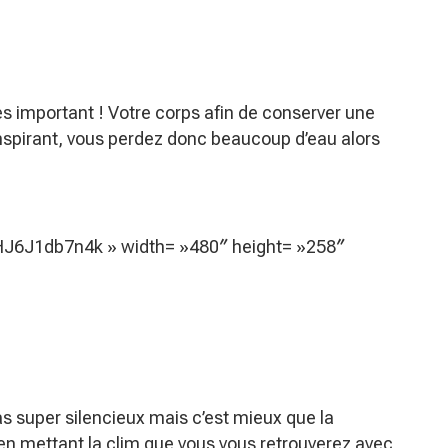
rès important ! Votre corps afin de conserver une
nspirant, vous perdez donc beaucoup d’eau alors
nHJ6J1db7n4k » width= »480″ height= »258″
pas super silencieux mais c’est mieux que la
t en mettant la clim que vous vous retrouverez avec