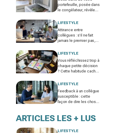
portefeuille, posée dans
le congélateur, révèle
pourquoi votre facture
d’électricité grimpe
LIFESTYLE
Attirance entre
collègues : s’il ne fait
jamais le premier pas,
ce n’est pas par timidité
mais pour une raison
LIFESTYLE
taboue
Vous réfléchissez trop à
chaque petite décision
? Cette habitude cachée
pourrait plomber toute
votre vie
LIFESTYLE
Feedback à un collègue
susceptible : cette
façon de dire les choses
sans te trahir ni la briser
change tout
ARTICLES LES + LUS
LIFESTYLE