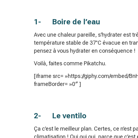
1- Boire de l’eau
Avec une chaleur pareille, s’hydrater est t
température stable de 37°C évacue en tra
pensez à vous hydrater en conséquence !
Voilà, faites comme Pikatchu.
[iframe src= »https://giphy.com/embed/B
frameBorder= »0″ ]
2- Le ventilo
Ça c’est le meilleur plan. Certes, ce n’est 
climatisation ! Oui oui oui, parce que c’es