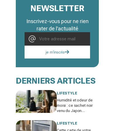
NEWSLETTER
Inscrivez-vous pour ne rien
rater de l’actualité
je m'inscris
DERNIERS ARTICLES
LIFESTYLE
Humidité et odeur de
moisi : ce sachet noir
venu du Japon
remplace votre
déshumidificateur sans
LIFESTYLE
consommer un watt
Cette carte de votre