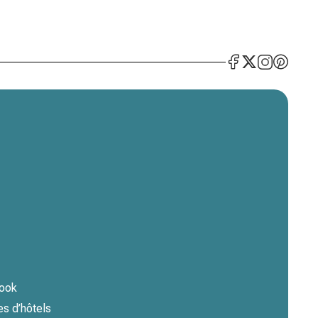
book
es d’hôtels