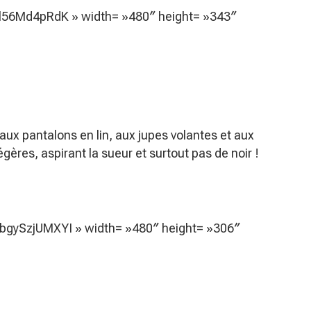
8kl56Md4pRdK » width= »480″ height= »343″
aux pantalons en lin, aux jupes volantes et aux
égères, aspirant la sueur et surtout pas de noir !
vbgySzjUMXYI » width= »480″ height= »306″