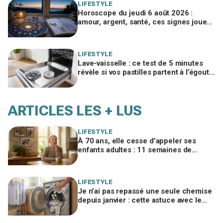
LIFESTYLE
Horoscope du jeudi 6 août 2026 :
amour, argent, santé, ces signes jouent
gros aujourd’hui sans le savoir
LIFESTYLE
Lave-vaisselle : ce test de 5 minutes
révèle si vos pastilles partent à l’égout
et font exploser la facture
ARTICLES LES + LUS
LIFESTYLE
À 70 ans, elle cesse d’appeler ses
enfants adultes : 11 semaines de
silence et une leçon brutale sur les
familles modernes
LIFESTYLE
Je n’ai pas repassé une seule chemise
depuis janvier : cette astuce avec le
sèche-linge tient en 15 minutes