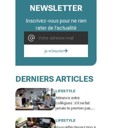
NEWSLETTER
Inscrivez-vous pour ne rien
rater de l’actualité
je m'inscris
DERNIERS ARTICLES
LIFESTYLE
Attirance entre
collègues : s’il ne fait
jamais le premier pas,
ce n’est pas par timidité
mais pour une raison
LIFESTYLE
taboue
Vous réfléchissez trop à