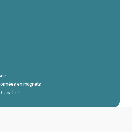
 vue
sformées en magnets
Canal + !