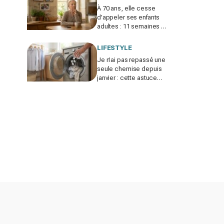
À 70 ans, elle cesse
d’appeler ses enfants
adultes : 11 semaines de
silence et une leçon
brutale sur les familles
LIFESTYLE
modernes
Je n’ai pas repassé une
seule chemise depuis
janvier : cette astuce
avec le sèche-linge
tient en 15 minutes