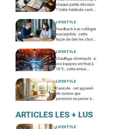
chaque petite décision
? Cette habitude cachée
pourrait plomber toute
votre vie
LIFESTYLE
Feedback à un collègue
susceptible : cette
façon de dire les choses
sans te trahir ni la briser
change tout
LIFESTYLE
Chauffage d’entrepôt : si
vos équipes ont froid à
19 °C, cette erreur
invisible peut faire bondir
la facture de 25 %
LIFESTYLE
Canicule : cet appareil
de cuisine que
personne ne pense à
éteindre le soir fait
grimper votre salon de 2
ARTICLES LES + LUS
à 3 °C
LIFESTYLE