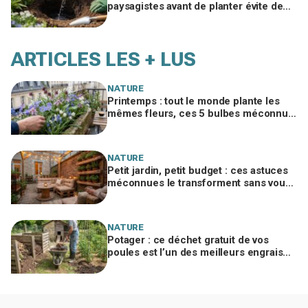
paysagistes avant de planter évite de
perdre la moitié de vos plantes au
jardin
ARTICLES LES + LUS
NATURE
Printemps : tout le monde plante les
mêmes fleurs, ces 5 bulbes méconnus
à planter in extremis vont changer votre
jardin
NATURE
Petit jardin, petit budget : ces astuces
méconnues le transforment sans vous
ruiner, à condition d’éviter cette erreur
NATURE
Potager : ce déchet gratuit de vos
poules est l’un des meilleurs engrais
naturels, mais mal utilisé il brûle vos
plantes