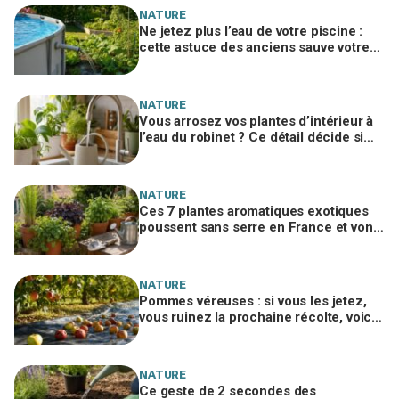
NATURE
Ne jetez plus l’eau de votre piscine :
cette astuce des anciens sauve votre
potager et vous évite une amende
salée
NATURE
Vous arrosez vos plantes d’intérieur à
l’eau du robinet ? Ce détail décide si
c’est une bonne idée
NATURE
Ces 7 plantes aromatiques exotiques
poussent sans serre en France et vont
tout changer dans votre cuisine
NATURE
Pommes véreuses : si vous les jetez,
vous ruinez la prochaine récolte, voici
le geste méconnu des arboriculteurs
NATURE
Ce geste de 2 secondes des