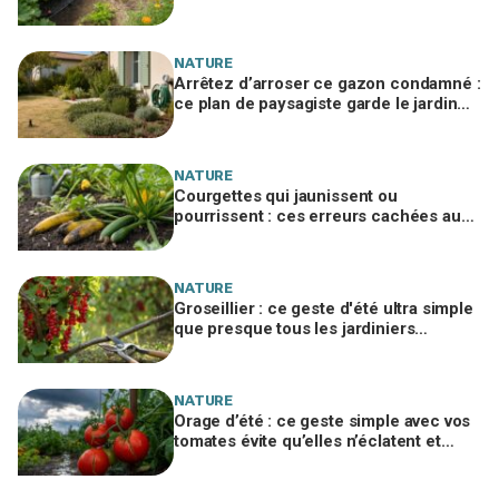
n’arrose jamais le fond du potager
NATURE
Arrêtez d’arroser ce gazon condamné :
ce plan de paysagiste garde le jardin
vert et jusqu’à 70 % d’eau en moins
NATURE
Courgettes qui jaunissent ou
pourrissent : ces erreurs cachées au
potager à corriger vite pour sauver vos
récoltes
NATURE
Groseillier : ce geste d'été ultra simple
que presque tous les jardiniers
oublient et qui décuple la récolte
NATURE
Orage d’été : ce geste simple avec vos
tomates évite qu’elles n’éclatent et
protège toute votre récolte du potager