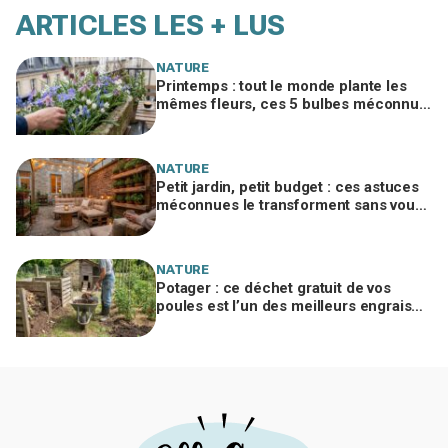
ARTICLES LES + LUS
NATURE
Printemps : tout le monde plante les
mêmes fleurs, ces 5 bulbes méconnus
à planter in extremis vont changer votre
jardin
NATURE
Petit jardin, petit budget : ces astuces
méconnues le transforment sans vous
ruiner, à condition d’éviter cette erreur
NATURE
Potager : ce déchet gratuit de vos
poules est l’un des meilleurs engrais
naturels, mais mal utilisé il brûle vos
plantes