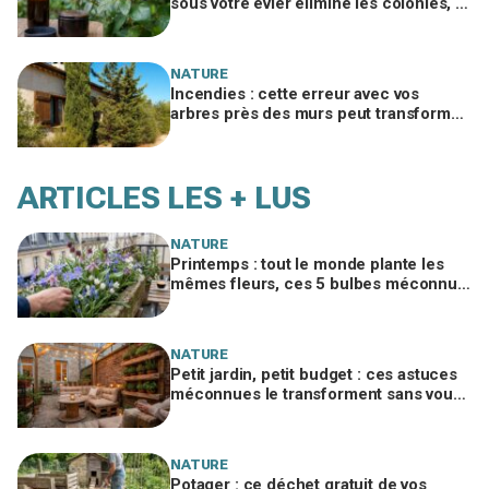
sous votre évier élimine les colonies, à
condition de ne pas faire cette erreur
NATURE
Incendies : cette erreur avec vos
arbres près des murs peut transformer
votre maison en torche en quelques
minutes
ARTICLES LES + LUS
NATURE
Printemps : tout le monde plante les
mêmes fleurs, ces 5 bulbes méconnus
à planter in extremis vont changer votre
jardin
NATURE
Petit jardin, petit budget : ces astuces
méconnues le transforment sans vous
ruiner, à condition d’éviter cette erreur
NATURE
Potager : ce déchet gratuit de vos