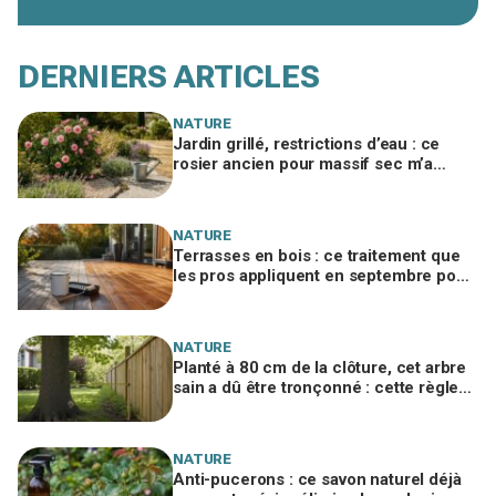
DERNIERS ARTICLES
NATURE
Jardin grillé, restrictions d’eau : ce
rosier ancien pour massif sec m’a
permis de ranger l’arrosoir tout l’été
NATURE
Terrasses en bois : ce traitement que
les pros appliquent en septembre pour
oublier la lasure pendant dix ans
NATURE
Planté à 80 cm de la clôture, cet arbre
sain a dû être tronçonné : cette règle
du Code civil que le voisin peut
invoquer
NATURE
Anti-pucerons : ce savon naturel déjà