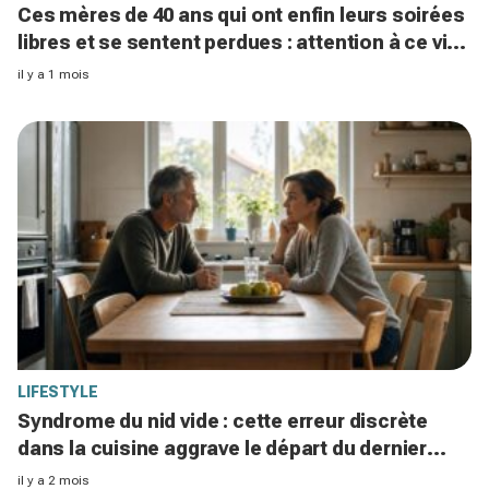
Ces mères de 40 ans qui ont enfin leurs soirées
libres et se sentent perdues : attention à ce vide
du mardi soir
il y a 1 mois
LIFESTYLE
Syndrome du nid vide : cette erreur discrète
dans la cuisine aggrave le départ du dernier
enfant
il y a 2 mois