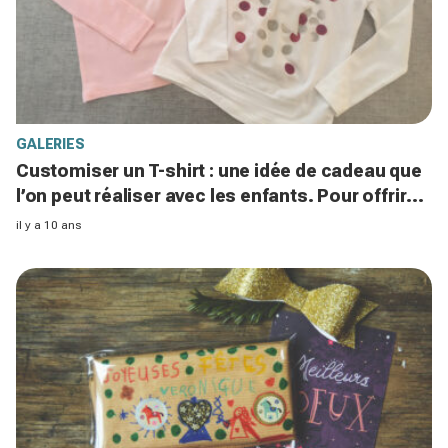
GALERIES
Customiser un T-shirt : une idée de cadeau que
l’on peut réaliser avec les enfants. Pour offrir
ou pour se faire plaisir !
il y a 10 ans