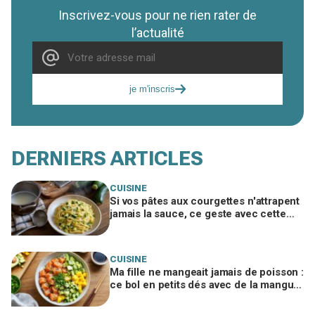
Inscrivez-vous pour ne rien rater de
l’actualité
je m'inscris
DERNIERS ARTICLES
CUISINE
Si vos pâtes aux courgettes n'attrapent
jamais la sauce, ce geste avec cette
eau les rend ultra crémeuses sans
crème
CUISINE
Ma fille ne mangeait jamais de poisson :
ce bol en petits dés avec de la mangue
a tout changé, testez-le ce soir