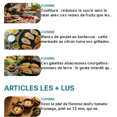
CUISINE
Confiture : réduisez le sucre sans la
rater avec ces restes de fruits que les
anciens gardaient, la gelée prend seule
CUISINE
Blancs de poulet au barbecue : cette
marinade au citron ruine vos grillades
sans que vous compreniez pourquoi
CUISINE
Ces galettes alsaciennes courgettes-
pommes de terre : le geste interdit qui
ruine tout le croustillant
ARTICLES LES + LUS
CUISINE
Voici le plat de flemme œufs-tomate-
fromage, prêt en 12 min, qui va
remplacer vos pâtes au beurre