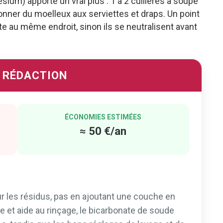
sium) apporte un vrai plus : 1 à 2 cuillères à soupe
nner du moelleux aux serviettes et draps. Un point
te au même endroit, sinon ils se neutralisent avant
A RÉDACTION
ÉCONOMIES ESTIMÉES
≈ 50 €/an
sur les résidus, pas en ajoutant une couche en
re et aide au rinçage, le bicarbonate de soude