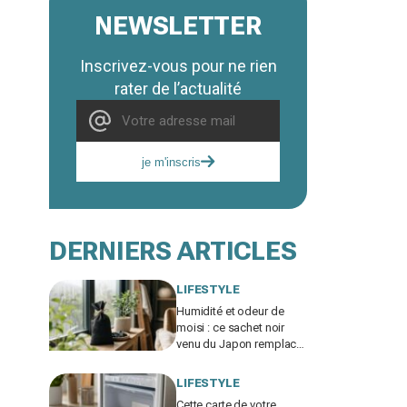
NEWSLETTER
Inscrivez-vous pour ne rien
rater de l’actualité
je m'inscris
DERNIERS ARTICLES
LIFESTYLE
Humidité et odeur de
moisi : ce sachet noir
venu du Japon remplace
votre déshumidificateur
sans consommer un watt
LIFESTYLE
Cette carte de votre