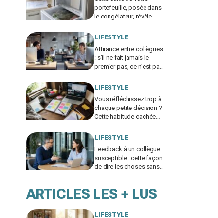
portefeuille, posée dans
le congélateur, révèle
pourquoi votre facture
d’électricité grimpe
LIFESTYLE
Attirance entre collègues
: s’il ne fait jamais le
premier pas, ce n’est pas
par timidité mais pour
une raison taboue
LIFESTYLE
Vous réfléchissez trop à
chaque petite décision ?
Cette habitude cachée
pourrait plomber toute
votre vie
LIFESTYLE
Feedback à un collègue
susceptible : cette façon
de dire les choses sans
te trahir ni la briser
change tout
ARTICLES LES + LUS
LIFESTYLE