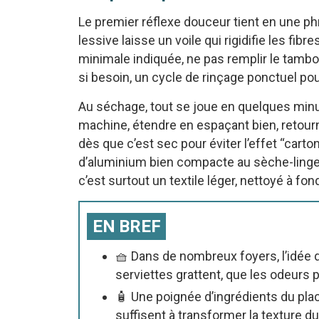
Le premier réflexe douceur tient en une phr
lessive laisse un voile qui rigidifie les fib
minimale indiquée, ne pas remplir le tambour
si besoin, un cycle de rinçage ponctuel po
Au séchage, tout se joue en quelques minut
machine, étendre en espaçant bien, retourne
dès que c’est sec pour éviter l’effet “carto
d’aluminium bien compacte au sèche-linge li
c’est surtout un textile léger, nettoyé à fond 
EN BREF
🧺 Dans de nombreux foyers, l’idée 
serviettes grattent, que les odeurs p
🧴 Une poignée d’ingrédients du pla
suffisent à transformer la texture du