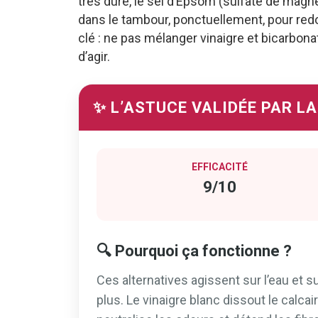
très dure, le sel d’Epsom (sulfate de magné
dans le tambour, ponctuellement, pour redo
clé : ne pas mélanger vinaigre et bicarbona
d’agir.
✨ L’ASTUCE VALIDÉE PAR L
EFFICACITÉ
9/10
🔍 Pourquoi ça fonctionne ?
Ces alternatives agissent sur l’eau et 
plus. Le vinaigre blanc dissout le calcai