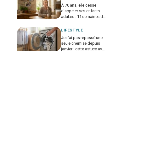
À 70 ans, elle cesse
d’appeler ses enfants
adultes : 11 semaines de
silence et une leçon
brutale sur les familles
LIFESTYLE
modernes
Je n’ai pas repassé une
seule chemise depuis
janvier : cette astuce avec
le sèche-linge tient en 15
minutes