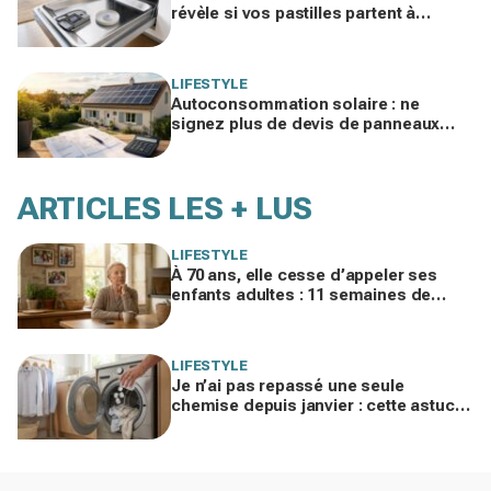
révèle si vos pastilles partent à
l’égout et font exploser la facture
LIFESTYLE
Autoconsommation solaire : ne
signez plus de devis de panneaux
sans vérifier cette erreur qui ruine vos
économies
ARTICLES LES + LUS
LIFESTYLE
À 70 ans, elle cesse d’appeler ses
enfants adultes : 11 semaines de
silence et une leçon brutale sur les
familles modernes
LIFESTYLE
Je n’ai pas repassé une seule
chemise depuis janvier : cette astuce
avec le sèche-linge tient en 15
minutes