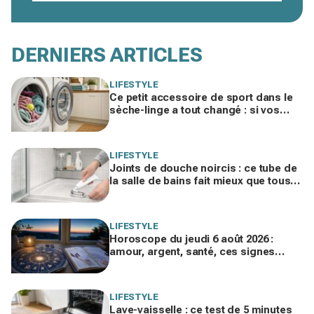
DERNIERS ARTICLES
LIFESTYLE
Ce petit accessoire de sport dans le
sèche-linge a tout changé : si vos
serviettes sèchent mal, vous ratez ce
geste
LIFESTYLE
Joints de douche noircis : ce tube de
la salle de bains fait mieux que tous
vos produits spéciaux payés cher
LIFESTYLE
Horoscope du jeudi 6 août 2026 :
amour, argent, santé, ces signes
jouent gros aujourd’hui sans le savoir
LIFESTYLE
Lave-vaisselle : ce test de 5 minutes