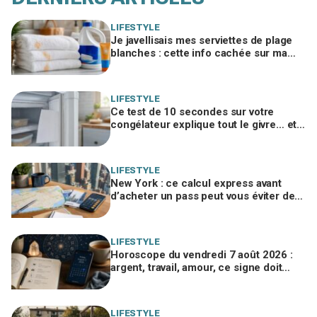
LIFESTYLE
Je javellisais mes serviettes de plage
blanches : cette info cachée sur ma
crème solaire explique les taches
rouille
LIFESTYLE
Ce test de 10 secondes sur votre
congélateur explique tout le givre… et
ces 30 % d'électricité en trop
LIFESTYLE
New York : ce calcul express avant
d’acheter un pass peut vous éviter de
gaspiller jusqu’à 100 € en visites
LIFESTYLE
Horoscope du vendredi 7 août 2026 :
argent, travail, amour, ce signe doit
freiner ses dépenses aujourd’hui
LIFESTYLE