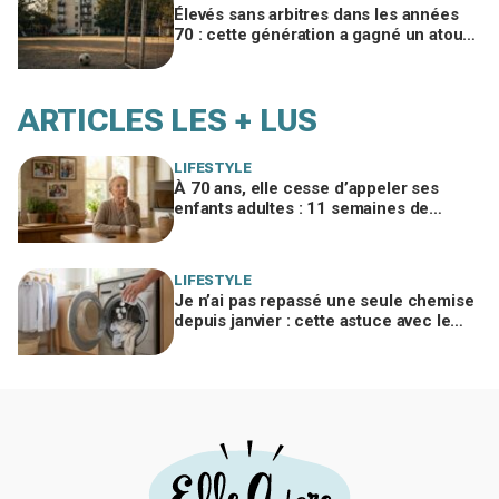
Élevés sans arbitres dans les années
70 : cette génération a gagné un atout
clé qui manque aux enfants
d’aujourd’hui
ARTICLES LES + LUS
LIFESTYLE
À 70 ans, elle cesse d’appeler ses
enfants adultes : 11 semaines de
silence et une leçon brutale sur les
familles modernes
LIFESTYLE
Je n’ai pas repassé une seule chemise
depuis janvier : cette astuce avec le
sèche-linge tient en 15 minutes