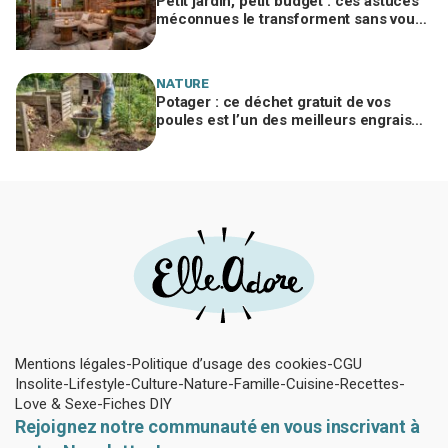
Petit jardin, petit budget : ces astuces
méconnues le transforment sans vous
ruiner, à condition d’éviter cette erreur
NATURE
Potager : ce déchet gratuit de vos
poules est l’un des meilleurs engrais
naturels, mais mal utilisé il brûle vos
plantes
Mentions légales
Politique d’usage des cookies
CGU
Insolite
Lifestyle
Culture
Nature
Famille
Cuisine
Recettes
Love & Sexe
Fiches DIY
Rejoignez notre communauté en vous inscrivant à