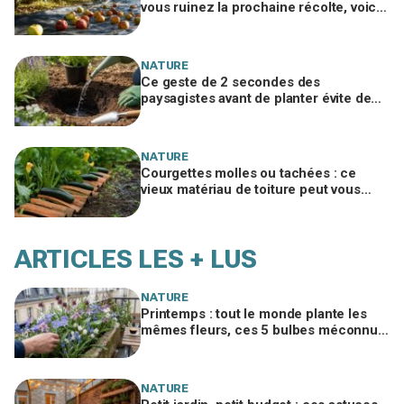
vous ruinez la prochaine récolte, voici
le geste méconnu des arboriculteurs
NATURE
Ce geste de 2 secondes des
paysagistes avant de planter évite de
perdre la moitié de vos plantes au
jardin
NATURE
Courgettes molles ou tachées : ce
vieux matériau de toiture peut vous
éviter d'en jeter la moitié cet été
ARTICLES LES + LUS
NATURE
Printemps : tout le monde plante les
mêmes fleurs, ces 5 bulbes méconnus
à planter in extremis vont changer votre
jardin
NATURE