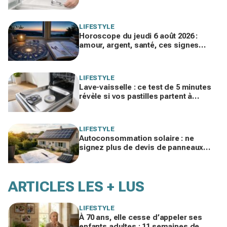
vos produits spéciaux payés cher
LIFESTYLE
Horoscope du jeudi 6 août 2026 :
amour, argent, santé, ces signes
jouent gros aujourd’hui sans le savoir
LIFESTYLE
Lave-vaisselle : ce test de 5 minutes
révèle si vos pastilles partent à
l’égout et font exploser la facture
LIFESTYLE
Autoconsommation solaire : ne
signez plus de devis de panneaux
sans vérifier cette erreur qui ruine vos
économies
ARTICLES LES + LUS
LIFESTYLE
À 70 ans, elle cesse d’appeler ses
enfants adultes : 11 semaines de