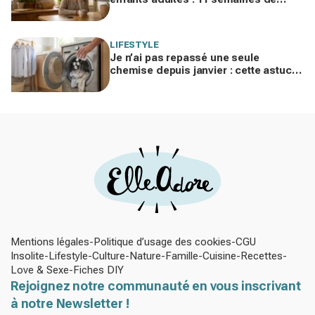
silence et une leçon brutale sur les
familles modernes
LIFESTYLE
Je n’ai pas repassé une seule
chemise depuis janvier : cette astuce
avec le sèche-linge tient en 15
minutes
Mentions légales
Politique d’usage des cookies
CGU
Insolite
Lifestyle
Culture
Nature
Famille
Cuisine
Recettes
Love & Sexe
Fiches DIY
Rejoignez notre communauté en vous inscrivant
à notre Newsletter !