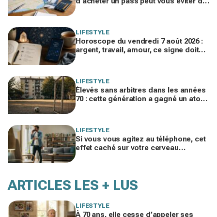
d’acheter un pass peut vous éviter de
gaspiller jusqu’à 100 € en visites
LIFESTYLE
Horoscope du vendredi 7 août 2026 :
argent, travail, amour, ce signe doit
freiner ses dépenses aujourd’hui
LIFESTYLE
Élevés sans arbitres dans les années
70 : cette génération a gagné un atout
clé qui manque aux enfants
d’aujourd’hui
LIFESTYLE
Si vous vous agitez au téléphone, cet
effet caché sur votre cerveau
explique pourquoi les appels vocaux
vous perturbent
ARTICLES LES + LUS
LIFESTYLE
À 70 ans, elle cesse d’appeler ses