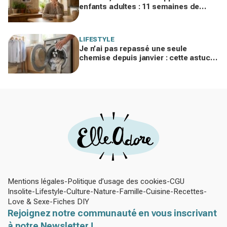
enfants adultes : 11 semaines de
silence et une leçon brutale sur les
familles modernes
LIFESTYLE
Je n’ai pas repassé une seule
chemise depuis janvier : cette astuce
avec le sèche-linge tient en 15
minutes
Mentions légales
Politique d’usage des cookies
CGU
Insolite
Lifestyle
Culture
Nature
Famille
Cuisine
Recettes
Love & Sexe
Fiches DIY
Rejoignez notre communauté en vous inscrivant
à notre Newsletter !