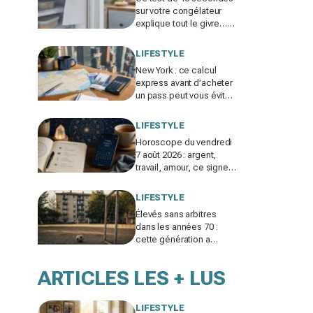
sur votre congélateur
explique tout le givre…
et ces 30 % d'électricité
en trop
LIFESTYLE
New York : ce calcul
express avant d’acheter
un pass peut vous éviter
de gaspiller jusqu’à 100
€ en visites
LIFESTYLE
Horoscope du vendredi
7 août 2026 : argent,
travail, amour, ce signe
doit freiner ses
dépenses aujourd’hui
LIFESTYLE
Élevés sans arbitres
dans les années 70 :
cette génération a
gagné un atout clé qui
manque aux enfants
ARTICLES LES + LUS
d’aujourd’hui
LIFESTYLE