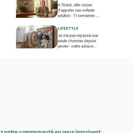
À 70 ans, elle cesse
d’appeler ses enfants
adultes : 11 semaines de
silence et une leçon
brutale sur les familles
LIFESTYLE
modernes
Je n’ai pas repassé une
seule chemise depuis
janvier : cette astuce
avec le sèche-linge
tient en 15 minutes
z notre communauté en vous inscrivant