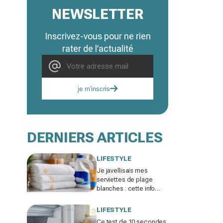
NEWSLETTER
Inscrivez-vous pour ne rien
rater de l’actualité
je m'inscris
DERNIERS ARTICLES
LIFESTYLE
Je javellisais mes
serviettes de plage
blanches : cette info
cachée sur ma crème
solaire explique les
LIFESTYLE
taches rouille
Ce test de 10 secondes