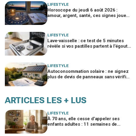
LIFESTYLE
Horoscope du jeudi 6 août 2026 :
amour, argent, santé, ces signes jouent
gros aujourd’hui sans le savoir
LIFESTYLE
Lave-vaisselle : ce test de 5 minutes
révèle si vos pastilles partent à l’égout
et font exploser la facture
LIFESTYLE
Autoconsommation solaire : ne signez
plus de devis de panneaux sans vérifier
cette erreur qui ruine vos économies
ARTICLES LES + LUS
LIFESTYLE
À 70 ans, elle cesse d’appeler ses
enfants adultes : 11 semaines de
silence et une leçon brutale sur les
familles modernes