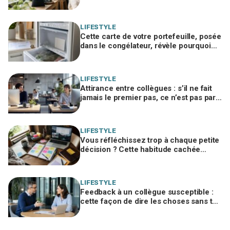
déshumidificateur sans consommer un
watt
LIFESTYLE
Cette carte de votre portefeuille, posée
dans le congélateur, révèle pourquoi
votre facture d’électricité grimpe
LIFESTYLE
Attirance entre collègues : s’il ne fait
jamais le premier pas, ce n’est pas par
timidité mais pour une raison taboue
LIFESTYLE
Vous réfléchissez trop à chaque petite
décision ? Cette habitude cachée
pourrait plomber toute votre vie
LIFESTYLE
Feedback à un collègue susceptible :
cette façon de dire les choses sans te
trahir ni la briser change tout