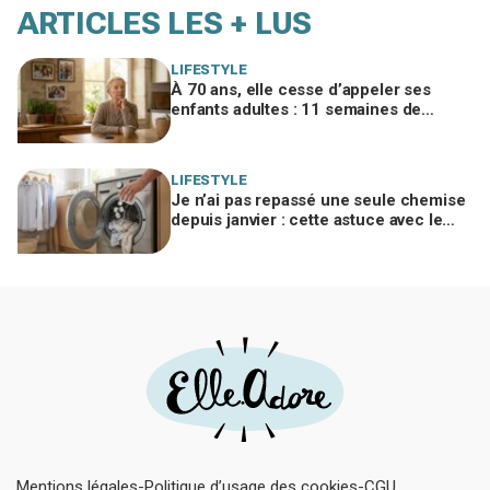
ARTICLES LES + LUS
LIFESTYLE
À 70 ans, elle cesse d’appeler ses
enfants adultes : 11 semaines de
silence et une leçon brutale sur les
familles modernes
LIFESTYLE
Je n’ai pas repassé une seule chemise
depuis janvier : cette astuce avec le
sèche-linge tient en 15 minutes
Mentions légales
Politique d’usage des cookies
CGU