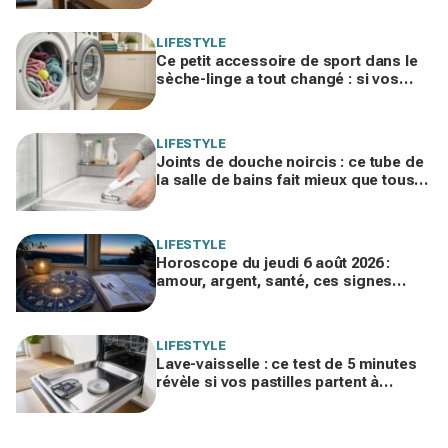
LIFESTYLE
Ce petit accessoire de sport dans le
sèche-linge a tout changé : si vos
serviettes sèchent mal, vous ratez ce
geste
LIFESTYLE
Joints de douche noircis : ce tube de
la salle de bains fait mieux que tous
vos produits spéciaux payés cher
LIFESTYLE
Horoscope du jeudi 6 août 2026 :
amour, argent, santé, ces signes
jouent gros aujourd’hui sans le savoir
LIFESTYLE
Lave-vaisselle : ce test de 5 minutes
révèle si vos pastilles partent à
l’égout et font exploser la facture