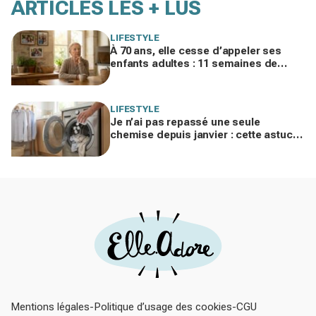
ARTICLES LES + LUS
LIFESTYLE
À 70 ans, elle cesse d’appeler ses
enfants adultes : 11 semaines de
silence et une leçon brutale sur les
familles modernes
LIFESTYLE
Je n’ai pas repassé une seule
chemise depuis janvier : cette astuce
avec le sèche-linge tient en 15
minutes
Mentions légales
Politique d’usage des cookies
CGU