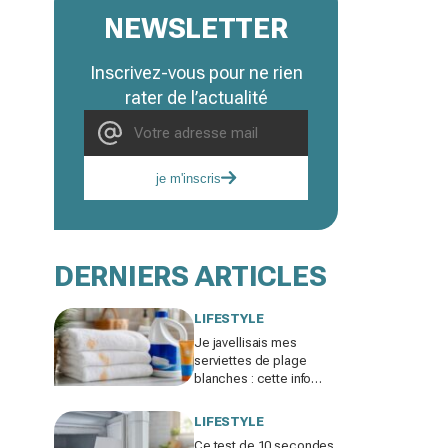
NEWSLETTER
Inscrivez-vous pour ne rien
rater de l’actualité
je m'inscris
DERNIERS ARTICLES
LIFESTYLE
Je javellisais mes
serviettes de plage
blanches : cette info
cachée sur ma crème
solaire explique les
LIFESTYLE
taches rouille
Ce test de 10 secondes