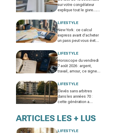
sur votre congélateur
explique tout le givre…
et ces 30 % d'électricité
en trop
LIFESTYLE
New York : ce calcul
express avant d’acheter
un pass peut vous éviter
de gaspiller jusqu’à 100
€ en visites
LIFESTYLE
Horoscope du vendredi
7 août 2026 : argent,
travail, amour, ce signe
doit freiner ses
dépenses aujourd’hui
LIFESTYLE
Élevés sans arbitres
dans les années 70 :
cette génération a
gagné un atout clé qui
manque aux enfants
ARTICLES LES + LUS
d’aujourd’hui
LIFESTYLE