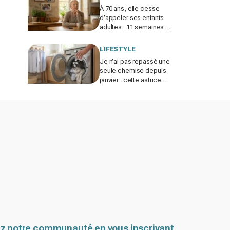
À 70 ans, elle cesse
d’appeler ses enfants
adultes : 11 semaines de
silence et une leçon
brutale sur les familles
LIFESTYLE
modernes
Je n’ai pas repassé une
seule chemise depuis
janvier : cette astuce
avec le sèche-linge
tient en 15 minutes
z notre communauté en vous inscrivant