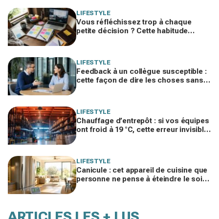
LIFESTYLE
Vous réfléchissez trop à chaque
petite décision ? Cette habitude
cachée pourrait plomber toute votre
vie
LIFESTYLE
Feedback à un collègue susceptible :
cette façon de dire les choses sans
te trahir ni la briser change tout
LIFESTYLE
Chauffage d’entrepôt : si vos équipes
ont froid à 19 °C, cette erreur invisible
peut faire bondir la facture de 25 %
LIFESTYLE
Canicule : cet appareil de cuisine que
personne ne pense à éteindre le soir
fait grimper votre salon de 2 à 3 °C
ARTICLES LES + LUS