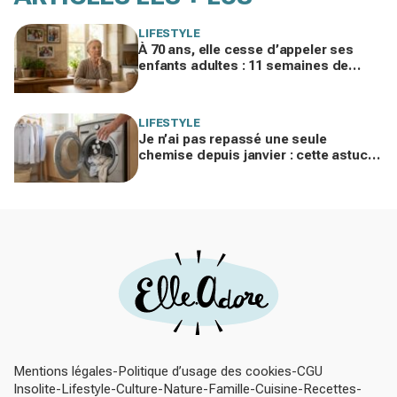
LIFESTYLE
À 70 ans, elle cesse d’appeler ses
enfants adultes : 11 semaines de
silence et une leçon brutale sur les
familles modernes
LIFESTYLE
Je n’ai pas repassé une seule
chemise depuis janvier : cette astuce
avec le sèche-linge tient en 15
minutes
Mentions légales
Politique d’usage des cookies
CGU
Insolite
Lifestyle
Culture
Nature
Famille
Cuisine
Recettes