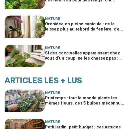
arrêter les produits à tous les jardiniers
NATURE
Orchidée en pleine canicule : ne la
laissez plus au rebord de fenêtre, c’est
cet endroit précis qui la sauve à 35 °C
NATURE
Si des coccinelles apparaissent chez
vous d’un coup, ne les chassez pas :
ce signal caché sur vos plantes et vos
murs
ARTICLES LES + LUS
NATURE
Printemps : tout le monde plante les
mêmes fleurs, ces 5 bulbes méconnus
à planter in extremis vont changer votre
jardin
NATURE
Petit jardin, petit budget : ces astuces