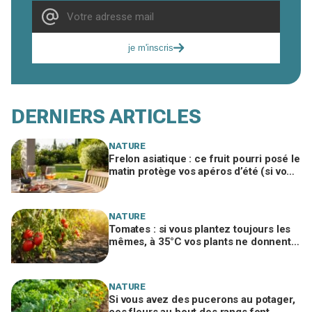
je m'inscris
DERNIERS ARTICLES
NATURE
Frelon asiatique : ce fruit pourri posé le
matin protège vos apéros d’été (si vous
le placez ici)
NATURE
Tomates : si vous plantez toujours les
mêmes, à 35°C vos plants ne donnent
plus rien, sauf ces 3 variétés
NATURE
Si vous avez des pucerons au potager,
ces fleurs au bout des rangs font