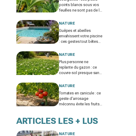
points blancs sous vos
feuilles ne sont pas de la
poussière et peuvent tuer
les plants
NATURE
Guêpes et abeilles
envahissent votre piscine
: ces gestes tout bêtes
évitent piqûres et
insecticides tout l’été
NATURE
Plus personne ne
replante du gazon : ce
couvre-sol presque sans
eau supporte la canicule
et envahit les jardins
NATURE
Tomates en canicule : ce
geste d'arrosage
méconnu évite les fruits
fades tout en
consommant deux fois
ARTICLES LES + LUS
moins d'eau
NATURE