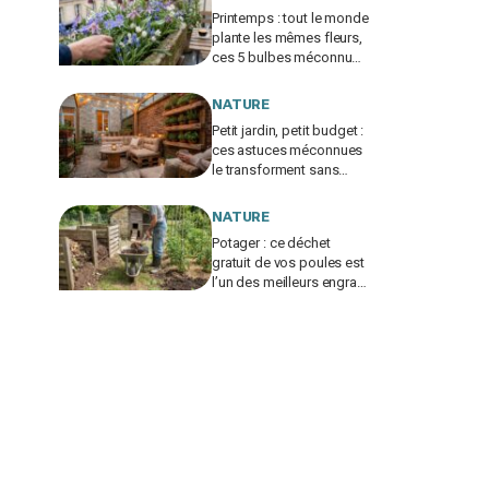
Printemps : tout le monde
plante les mêmes fleurs,
ces 5 bulbes méconnus
à planter in extremis vont
changer votre jardin
NATURE
Petit jardin, petit budget :
ces astuces méconnues
le transforment sans
vous ruiner, à condition
d’éviter cette erreur
NATURE
Potager : ce déchet
gratuit de vos poules est
l’un des meilleurs engrais
naturels, mais mal utilisé
il brûle vos plantes