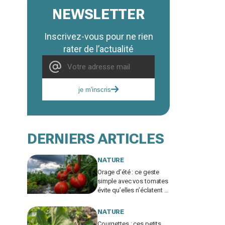
NEWSLETTER
Inscrivez-vous pour ne rien
rater de l’actualité
je m'inscris
DERNIERS ARTICLES
NATURE
Orage d’été : ce geste
simple avec vos tomates
évite qu’elles n’éclatent et
protège toute votre
récolte du potager
NATURE
Courgettes : ces petits