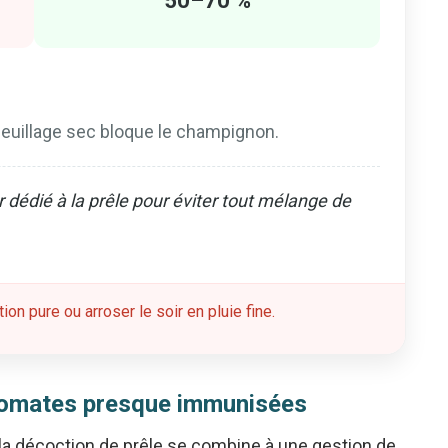
50–70 %
le feuillage sec bloque le champignon.
 dédié à la prêle pour éviter tout mélange de
ion pure ou arroser le soir en pluie fine.
 tomates presque immunisées
, la décoction de prêle se combine à une gestion de