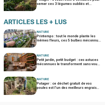
semer ces 3 légumes oubliés et
récolter quand vos voisins auront tout
arraché
ARTICLES LES + LUS
NATURE
Printemps : tout le monde plante les
mêmes fleurs, ces 5 bulbes méconnus
à planter in extremis vont changer votre
jardin
NATURE
Petit jardin, petit budget : ces astuces
méconnues le transforment sans vous
ruiner, à condition d’éviter cette erreur
NATURE
Potager : ce déchet gratuit de vos
poules est l’un des meilleurs engrais
naturels, mais mal utilisé il brûle vos
plantes