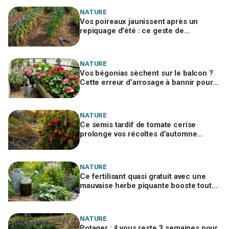
NATURE
Vos poireaux jaunissent après un
repiquage d'été : ce geste de
maraîcher évite de perdre toute votre
rangée
NATURE
Vos bégonias sèchent sur le balcon ?
Cette erreur d’arrosage à bannir pour
garder des fleurs jusqu’à l’automne
NATURE
Ce semis tardif de tomate cerise
prolonge vos récoltes d’automne
pendant que vos voisins n’ont plus rien
NATURE
Ce fertilisant quasi gratuit avec une
mauvaise herbe piquante booste toutes
vos plantes… si vous évitez cette erreur
NATURE
Potager : il vous reste 3 semaines pour