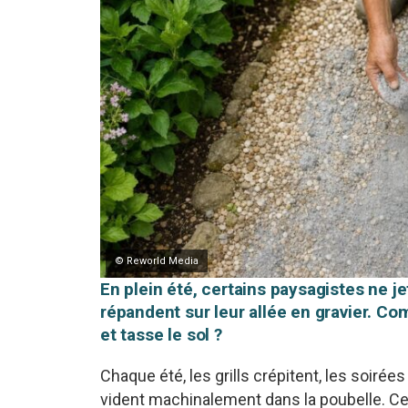
© Reworld Media
En plein été, certains paysagistes ne j
répandent sur leur allée en gravier. Co
et tasse le sol ?
Chaque été, les grills crépitent, les soirée
vident machinalement dans la poubelle. Ce 