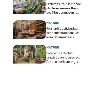
Printemps : tout le monde
plante les mêmes fleurs,
ces 5 bulbes méconnus
à planter in extremis vont
changer votre jardin
NATURE
Petit jardin, petit budget :
ces astuces méconnues
le transforment sans
vous ruiner, à condition
d’éviter cette erreur
NATURE
Potager : ce déchet
gratuit de vos poules est
l’un des meilleurs engrais
naturels, mais mal utilisé
il brûle vos plantes