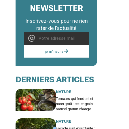
NEWSLETTER
Inscrivez-vous pour ne rien
rater de l’actualité
je m'inscris
DERNIERS ARTICLES
NATURE
Tomates qui fendent et
sans goût : cet engrais
naturel gratuit change
tout en été si vous évitez
cette erreur
NATURE
Façade sud étouffante :