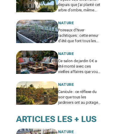
depuis que j’ai planté cet
arbre d’ombre, même
mon voisin climatisé est
jaloux
NATURE
Poireaux d’hiver
rachitiques : cette erreur
d’été que font tous les
jardiniers à la rentrée
ruine la récolte
NATURE
Ce salon de jardin 0 € a
été monté avec ces
vieilles affaires que vous
laissez traîner chez vous
NATURE
Canicule : ce réflexe du
soir que tous les
jardiniers ont au potager
fait souffrir les légumes
en silence
ARTICLES LES + LUS
NATURE