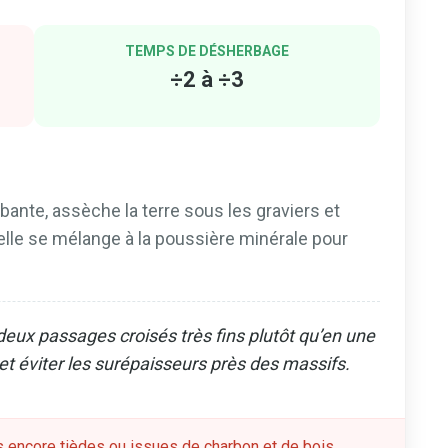
TEMPS DE DÉSHERBAGE
÷2 à ÷3
rbante, assèche la terre sous les graviers et
 elle se mélange à la poussière minérale pour
eux passages croisés très fins plutôt qu’en une
et éviter les surépaisseurs près des massifs.
s encore tièdes ou issues de charbon et de bois