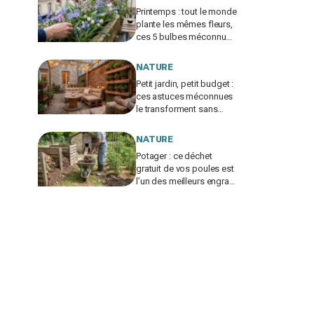
Printemps : tout le monde
plante les mêmes fleurs,
ces 5 bulbes méconnus
à planter in extremis vont
changer votre jardin
NATURE
Petit jardin, petit budget :
ces astuces méconnues
le transforment sans
vous ruiner, à condition
d’éviter cette erreur
NATURE
Potager : ce déchet
gratuit de vos poules est
l’un des meilleurs engrais
naturels, mais mal utilisé
il brûle vos plantes