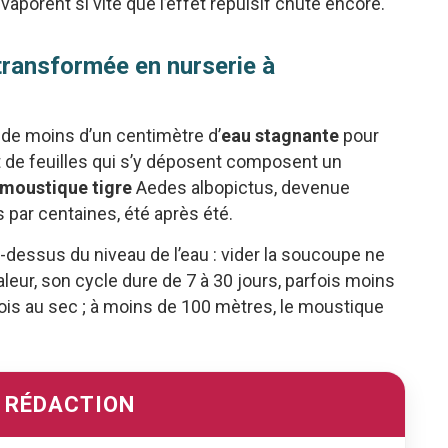
aporent si vite que l’effet répulsif chute encore.
 transformée en nurserie à
fit de moins d’un centimètre d’
eau stagnante
pour
et de feuilles qui s’y déposent composent un
moustique tigre
Aedes albopictus, devenue
s par centaines, été après été.
-dessus du niveau de l’eau : vider la soucoupe ne
chaleur, son cycle dure de 7 à 30 jours, parfois moins
ois au sec ; à moins de 100 mètres, le moustique
A RÉDACTION