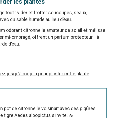
arder les plantes
 tout : vider et frotter soucoupes, seaux,
 avec du sable humide au lieu d’eau.
nium odorant citronnelle amateur de soleil et mélisse
éger mi-ombragé, offrent un parfum protecteur… à
rde d’eau.
z jusqu’à mi-juin pour planter cette plante
un pot de citronnelle voisinait avec des piqûres
 tigre Aedes albopictus s’invite. 🦟