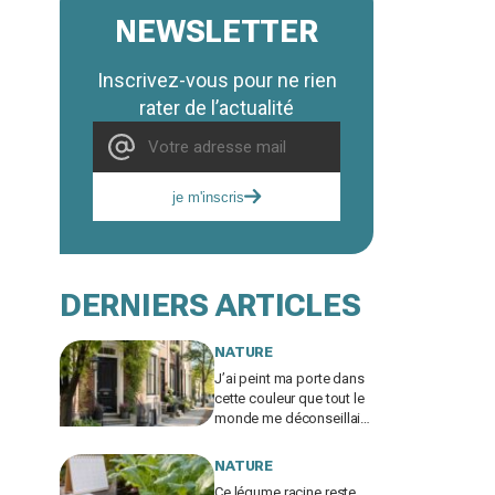
NEWSLETTER
Inscrivez-vous pour ne rien
rater de l’actualité
je m'inscris
DERNIERS ARTICLES
NATURE
J’ai peint ma porte dans
cette couleur que tout le
monde me déconseillait :
six mois plus tard, toute
la rue l’a copiée
NATURE
Ce légume racine reste