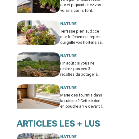
dur et piquant chez vos
voisins car ils font
encore cette erreur au
potager
NATURE
Terrasse plein sud : ce
mur fraîchement repeint
qui grille vos hortensias
et se cache derrière ces
taches sèches
NATURE
Fin août : si vous ne
rentrez pas ces 3
récoltes du potager à
temps, les premières
pluies ruineront des mois
NATURE
de travail
Marre des fourmis dans
la cuisine ? Cette épice
en poudre à 1 € devant la
porte les arrête avant
l’invasion
ARTICLES LES + LUS
NATURE