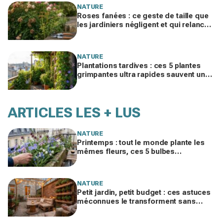
NATURE
Roses fanées : ce geste de taille que
les jardiniers négligent et qui relance
vos rosiers en 3 semaines à peine
NATURE
Plantations tardives : ces 5 plantes
grimpantes ultra rapides sauvent une
terrasse nue en quelques semaines
ARTICLES LES + LUS
NATURE
Printemps : tout le monde plante les
mêmes fleurs, ces 5 bulbes
méconnus à planter in extremis vont
changer votre jardin
NATURE
Petit jardin, petit budget : ces astuces
méconnues le transforment sans
vous ruiner, à condition d’éviter cette
erreur