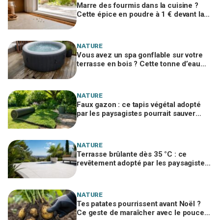
Marre des fourmis dans la cuisine ?
Cette épice en poudre à 1 € devant la
porte les arrête avant l’invasion
NATURE
Vous avez un spa gonflable sur votre
terrasse en bois ? Cette tonne d’eau
pourrait la ruiner en un été
NATURE
Faux gazon : ce tapis végétal adopté
par les paysagistes pourrait sauver
votre jardin en 2026
NATURE
Terrasse brûlante dès 35 °C : ce
revêtement adopté par les paysagistes
reste frais pieds nus tout l’été
NATURE
Tes patates pourrissent avant Noël ?
Ce geste de maraîcher avec le pouce