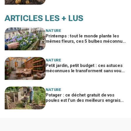
change tout au moment de la récolte
ARTICLES LES + LUS
NATURE
Printemps : tout le monde plante les
mêmes fleurs, ces 5 bulbes méconnus
à planter in extremis vont changer votre
jardin
NATURE
Petit jardin, petit budget : ces astuces
méconnues le transforment sans vous
ruiner, à condition d’éviter cette erreur
NATURE
Potager : ce déchet gratuit de vos
poules est l’un des meilleurs engrais
naturels, mais mal utilisé il brûle vos
plantes