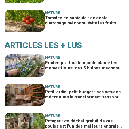
jardins
NATURE
Tomates en canicule : ce geste
d'arrosage méconnu évite les fruits
fades tout en consommant deux fois
moins d'eau
ARTICLES LES + LUS
NATURE
Printemps : tout le monde plante les
mêmes fleurs, ces 5 bulbes méconnus
à planter in extremis vont changer votre
jardin
NATURE
Petit jardin, petit budget : ces astuces
méconnues le transforment sans vous
ruiner, à condition d’éviter cette erreur
NATURE
Potager : ce déchet gratuit de vos
poules est l’un des meilleurs engrais