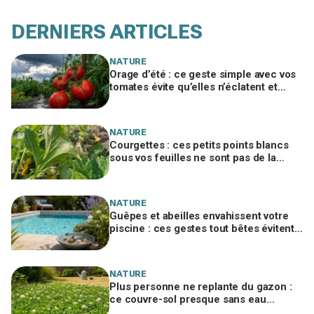
DERNIERS ARTICLES
NATURE
Orage d’été : ce geste simple avec vos
tomates évite qu’elles n’éclatent et
protège toute votre récolte du potager
NATURE
Courgettes : ces petits points blancs
sous vos feuilles ne sont pas de la
poussière et peuvent tuer les plants
NATURE
Guêpes et abeilles envahissent votre
piscine : ces gestes tout bêtes évitent
piqûres et insecticides tout l’été
NATURE
Plus personne ne replante du gazon :
ce couvre-sol presque sans eau
supporte la canicule et envahit les