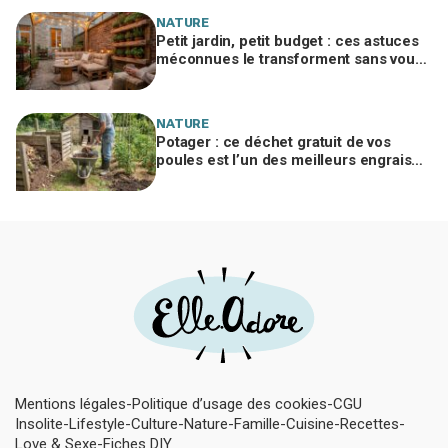
NATURE
Petit jardin, petit budget : ces astuces
méconnues le transforment sans vous
ruiner, à condition d’éviter cette erreur
NATURE
Potager : ce déchet gratuit de vos
poules est l’un des meilleurs engrais
naturels, mais mal utilisé il brûle vos
plantes
Mentions légales
Politique d’usage des cookies
CGU
Insolite
Lifestyle
Culture
Nature
Famille
Cuisine
Recettes
Love & Sexe
Fiches DIY