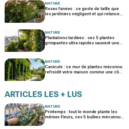
NATURE
Roses fanées : ce geste de taille que
les jardiniers négligent et qui relance
vos rosiers en 3 semaines à peine
NATURE
Plantations tardives : ces 5 plantes
grimpantes ultra rapides sauvent une
terrasse nue en quelques semaines
NATURE
Canicule : ce mur de plantes méconnu
refroidit votre maison comme une clim,
sans faire exploser la facture
ARTICLES LES + LUS
NATURE
Printemps : tout le monde plante les
mêmes fleurs, ces 5 bulbes méconnus
à planter in extremis vont changer votre
jardin