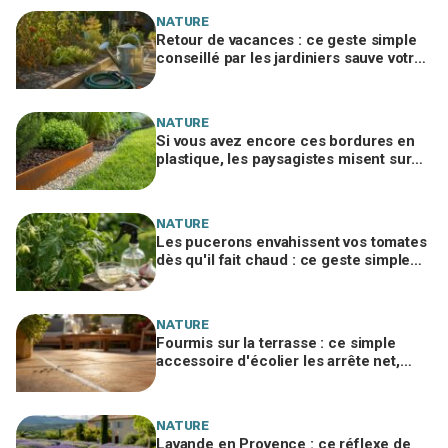
NATURE
Retour de vacances : ce geste simple
conseillé par les jardiniers sauve votre
potager desséché
NATURE
Si vous avez encore ces bordures en
plastique, les paysagistes misent sur
ce métal des wagons qui tient 10 ans
NATURE
Les pucerons envahissent vos tomates
dès qu'il fait chaud : ce geste simple
avec un ingrédient de cuisine les
stoppe net
NATURE
Fourmis sur la terrasse : ce simple
accessoire d'écolier les arrête net,
sans un gramme de produit chimique
NATURE
Lavande en Provence : ce réflexe de