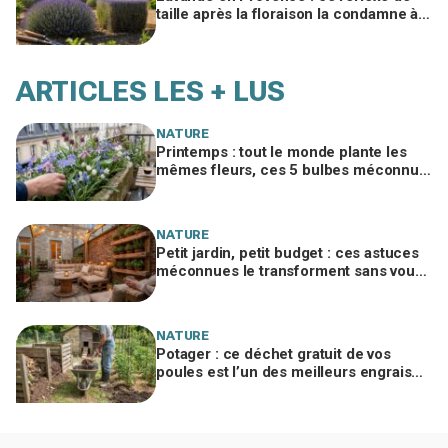
taille après la floraison la condamne à
sécher, le geste à adopter d'urgence
ARTICLES LES + LUS
NATURE
Printemps : tout le monde plante les
mêmes fleurs, ces 5 bulbes méconnus
à planter in extremis vont changer votre
jardin
NATURE
Petit jardin, petit budget : ces astuces
méconnues le transforment sans vous
ruiner, à condition d’éviter cette erreur
NATURE
Potager : ce déchet gratuit de vos
poules est l’un des meilleurs engrais
naturels, mais mal utilisé il brûle vos
plantes